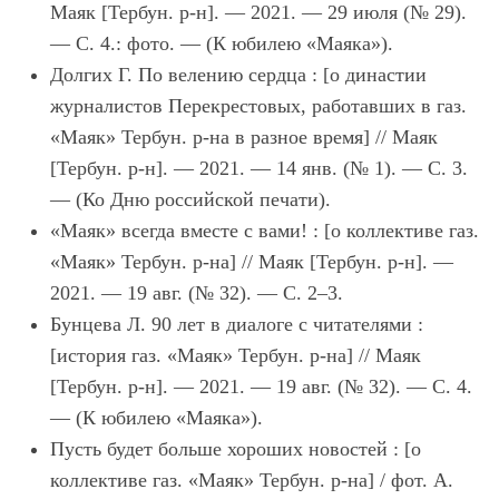
Маяк [Тербун. р-н]. — 2021. — 29 июля (№ 29).
— С. 4.: фото. — (К юбилею «Маяка»).
Долгих Г. По велению сердца : [о династии
журналистов Перекрестовых, работавших в газ.
«Маяк» Тербун. р-на в разное время] // Маяк
[Тербун. р-н]. — 2021. — 14 янв. (№ 1). — С. 3.
— (Ко Дню российской печати).
«Маяк» всегда вместе с вами! : [о коллективе газ.
«Маяк» Тербун. р-на] // Маяк [Тербун. р-н]. —
2021. — 19 авг. (№ 32). — С. 2–3.
Бунцева Л. 90 лет в диалоге с читателями :
[история газ. «Маяк» Тербун. р-на] // Маяк
[Тербун. р-н]. — 2021. — 19 авг. (№ 32). — С. 4.
— (К юбилею «Маяка»).
Пусть будет больше хороших новостей : [о
коллективе газ. «Маяк» Тербун. р-на] / фот. А.