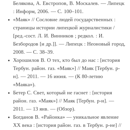
Белякова, А. Евстропов, В. Москалев. — Липецк
: Информ, 2006. — С. 100–101.
«Маяк» // Сословие людей государственных :
страницы истории липецкой журналистики /
[ред.-сост. Л. И. Винников ; редкол. : И.
Безбородов [и др.]]. — Липецк : Неоновый город,
2008. — С. 38–39.
Хорошилов В. О тех, кто был до нас : [история
Тербун. район. газ. «Маяк»] // Маяк [Тербун. р-
н]. — 2011. — 16 июня. — (К 80-летию
«Маяка»).
Бетер С. Свет, который не гаснет : [история
район. газ. «Маяк»] // Маяк [Тербун. р-н]. —
2011. — 13 янв. — (Обзор).
Богданов В. «Районка» — уникальное явление
XX века : [история район. газ. в Тербун. р-не] //