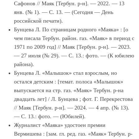
Сафонов // Маяк [Тербун. р-н]. — 2022. — 13
янв. (№ 1). — С. 13. — (Сегодня — День
российской печати).
Бунцева Л. По страницам родного «Маяка» : [о
чем писала Тербун. район. газ. «Маяк» в период с
1971 по 2009 год] // Маяк [Тербун. р-н]. — 2023.
— 27 июля (№ 29). — С. 13.: фото. — (К юбилею
района).
Бунцева Л. «Малышок» стал взрослым, но
остался детским : [темат. полоса «Малышок»
выпускается на стр. газ. «Маяк» Тербун. р-на
двадцать лет] / Л. Бунцева ; фот. Г. Перекрестова
// Маяк [Тербун. р-н]. — 2024. — 4 апр. (№ 13).
— С. 13.: фото. — (Юбилей).
Журналист «Маяка» удостоен премии
Вермишева : [зам. гл. ред. газ. «Маяк» Тербун. р-