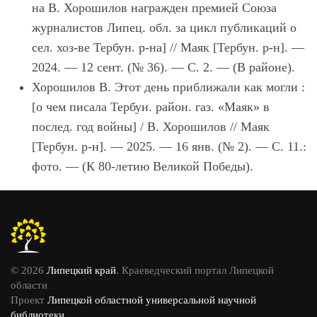
на В. Хорошилов награжден премией Союза
журналистов Липец. обл. за цикл публикаций о
сел. хоз-ве Тербун. р-на] // Маяк [Тербун. р-н]. —
2024. — 12 сент. (№ 36). — С. 2. — (В районе).
Хорошилов В. Этот день приближали как могли :
[о чем писала Тербун. район. газ. «Маяк» в
послед. год войны] / В. Хорошилов // Маяк
[Тербун. р-н]. — 2025. — 16 янв. (№ 2). — С. 11.:
фото. — (К 80-летию Великой Победы).
© 2026
Липецкий край
. Краеведческий портал Липецкой
области
Проект
Липецкой областной универсальной научной
библиотеки