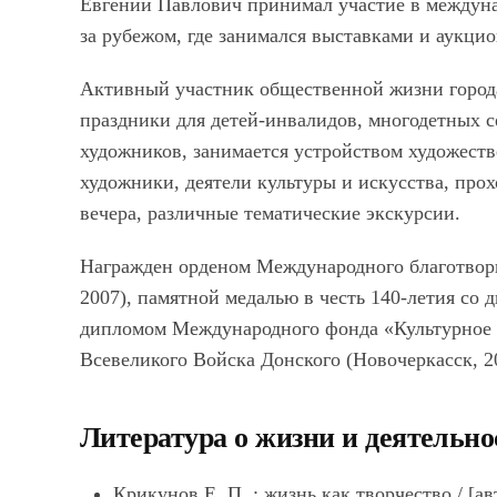
Евгений Павлович принимал участие в междуна
за рубежом, где занимался выставками и аукци
Активный участник общественной жизни города
праздники для детей-инвалидов, многодетных с
художников, занимается устройством художеств
художники, деятели культуры и искусства, про
вечера, различные тематические экскурсии.
Награжден орденом Международного благотвор
2007), памятной медалью в честь 140-летия со 
дипломом Международного фонда «Культурное д
Всевеликого Войска Донского (Новочеркасск, 2
Литература о жизни и деятельно
Крикунов Е. П. : жизнь как творчество / [авт