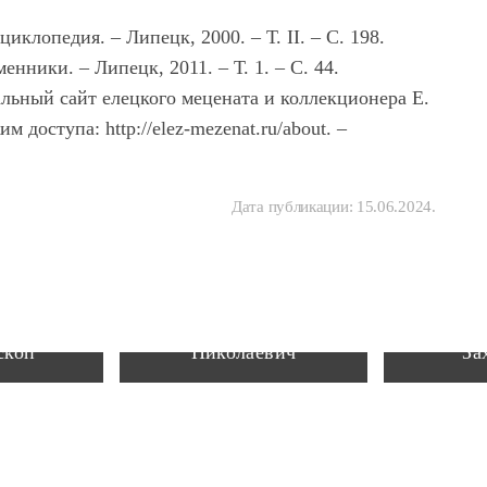
клопедия. – Липецк, 2000. – Т. II. – С. 198.
ники. – Липецк, 2011. – Т. 1. – С. 44.
льный сайт елецкого мецената и коллекционера Е.
 доступа: http://elez-mezenat.ru/about. –
Дата публикации:
15.06.2024
.
(Борисов
еевич),
Минх Александр
Романовс
скоп
Николаевич
За