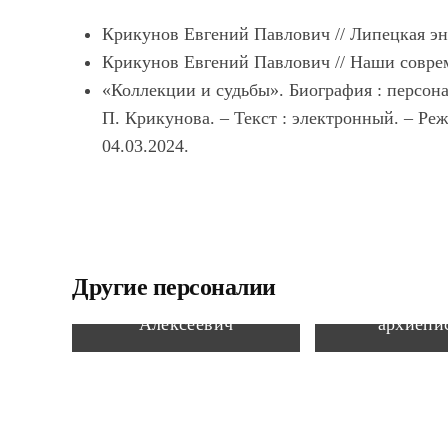
Крикунов Евгений Павлович // Липецкая энци
Крикунов Евгений Павлович // Наши современ
«Коллекции и судьбы». Биография : персона
П. Крикунова. – Текст : электронный. – Режим
04.03.2024.
Иннокентий 
Другие персоналии
Малявкин Валентин
Иван Алекс
Алексеевич
архиепи