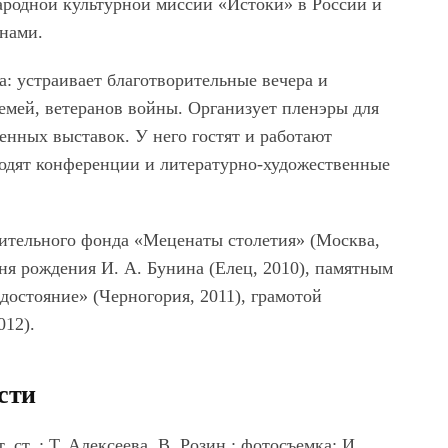
родной культурной миссии «Истоки» в России и
онами.
: устраивает благотворительные вечера и
емей, ветеранов войны. Организует пленэры для
енных выставок. У него гостят и работают
ходят конференции и литературно-художественные
ительного фонда «Меценаты столетия» (Москва,
дня рождения И. А. Бунина (Елец, 2010), памятным
остояние» (Черногория, 2011), грамотой
012).
сти
. ст. : Т. Алексеева, В. Розин ; фотосъемка: И.