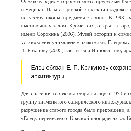
Однако в родном городе и за его пределами Ев
и меценат. Начав с детской коллекции художест
искусству, иконы, предметы старины. В 1993 го
выставочным залом. Кроме того, открыл в горо
имени Сорокина (2006), Музей истории и симв
установлены уникальные памятники: Елецкому п
В. Розанову (2005), святителю Иннокентию, ар
Елец обязан Е. П. Крикунову сохран
архитектуры.
Для спасения городской старины еще в 1970-е 
группу знаменитого сатирического киножурнал
разрушение старого города было прекращено, а
«Елец» перенесено с Красной площади на ул. 