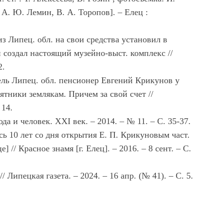
 А. Ю. Лемин, В. А. Торопов]. – Елец :
з Липец. обл. на свои средства установил в
 создал настоящий музейно-выст. комплекс //
2.
ель Липец. обл. пенсионер Евгений Крикунов у
мятники землякам. Причем за свой счет //
 14.
 и человек. ХХI век. – 2014. – № 11. – С. 35-37.
сь 10 лет со дня открытия Е. П. Крикуновым част.
] // Красное знамя [г. Елец]. ‒ 2016. ‒ 8 сент. ‒ С.
// Липецкая газета. – 2024. – 16 апр. (№ 41). – С. 5.