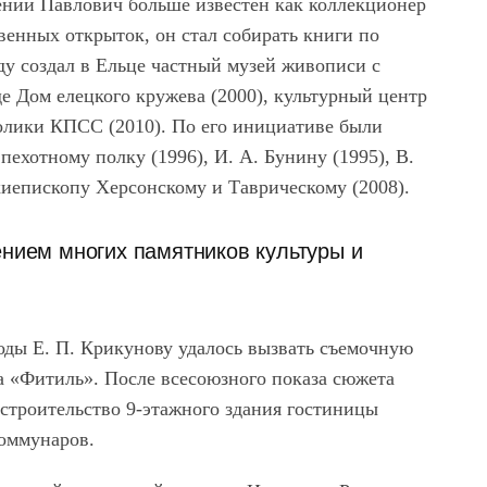
гений Павлович больше известен как коллекционер
венных открыток, он стал собирать книги по
ду создал в Ельце частный музей живописи с
де Дом елецкого кружева (2000), культурный центр
олики КПСС (2010). По его инициативе были
ехотному полку (1996), И. А. Бунину (1995), В.
хиепископу Херсонскому и Таврическому (2008).
ением многих памятников культуры и
годы Е. П. Крикунову удалось вызвать съемочную
а «Фитиль». После всесоюзного показа сюжета
 строительство 9-этажного здания гостиницы
Коммунаров.