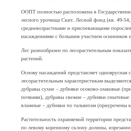
ООПТ полностью расположена в Государственн
лесного урочища Скит. Лесной фонд (кв. 49-54
средневозрастными и приспевающими поросле
насаждениями с большим участием осинников и
Лес разнообразен по лесорастительным показат
растений.
Основу насаждений представляет одноярусная ср
лесорастительным характеристикам выделяются
дубравы сухие – дубняки осоково-злаковые (п
почвами), дубравы свежие – дубняки снытевые 
влажные – дубняки по тальвегам (приурочены к
Растительность охраняемой территории предс
по левому коренному склону долины, изрезан