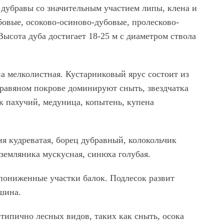
дубравы со значительным участием липы, клена и
бовые, осоково-осиново-дубовые, пролесково-
ысота дуба достигает 18-25 м с диаметром ствола
па мелколистная. Кустарниковый ярус состоит из
травяном покрове доминируют сныть, звездчатка
к пахучий, медуница, копытень, купена
ия кудреватая, борец дубравный, колокольчик
земляника мускусная, синюха голубая.
пониженные участки балок. Подлесок развит
ушина.
типично лесных видов, таких как сныть, осока