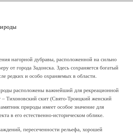
рироды
нения нагорной дубравы, расположенной на сильно
еру от города Задонска. Здесь сохраняется богатый
сле редких и особо охраняемых в области.
рироды расположены важнейший для рекреационной
 – Тихоновский скит (Свято-Троицкий женский
памятник природы имеет особое значение для
кта в его естественно-историческом облике.
саждений, пересеченности рельефа, хорошей