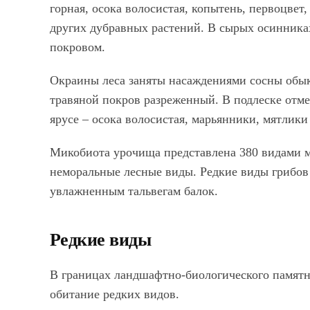
горная, осока волосистая, копытень, первоцвет,
других дубравных растений. В сырых осинника
покровом.
Окраины леса заняты насаждениями сосны обык
травяной покров разреженный. В подлеске отмеч
ярусе – осока волосистая, марьянники, мятлики 
Микобиота урочища представлена 380 видами м
неморальные лесные виды. Редкие виды грибов
увлажненным тальвегам балок.
Редкие виды
В границах ландшафтно-биологического памят
обитание редких видов.