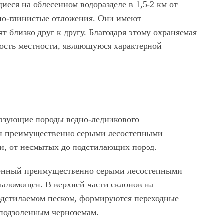
еся на облесенном водоразделе в 1,5-2 км от
но-глинистые отложения. Они имеют
т близко друг к другу. Благодаря этому охраняемая
ость местности, являющуюся характерной
азующие породы водно-ледникового
н преимущественно серыми лесостепными
и, от несмытых до подстилающих пород.
ленный преимущественно серыми лесостепными
аломощен. В верхней части склонов на
одстилаемом песком, формируются переходные
подзоленным черноземам.