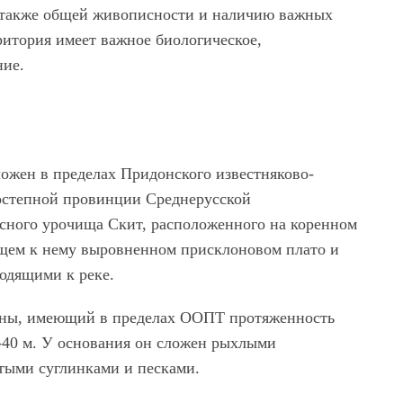
а также общей живописности и наличию важных
ритория имеет важное биологическое,
ние.
ожен в пределах Придонского известняково-
состепной провинции Среднерусской
есного урочища Скит, расположенного на коренном
щем к нему выровненном присклоновом плато и
одящими к реке.
ины, имеющий в пределах ООПТ протяженность
0-40 м. У основания он сложен рыхлыми
тыми суглинками и песками.