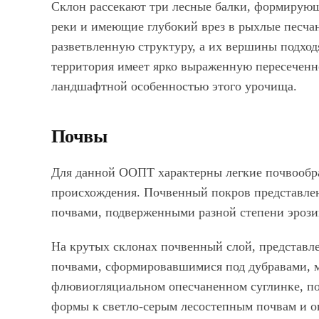
Склон рассекают три лесные балки, формирующи
реки и имеющие глубокий врез в рыхлые песча
разветвленную структуру, а их вершины подходя
территория имеет ярко выраженную пересеченн
ландшафтной особенностью этого урочища.
Почвы
Для данной ООПТ характерны легкие почвообр
происхождения. Почвенный покров представле
почвами, подверженными разной степени эрози
На крутых склонах почвенный слой, представ
почвами, сформировавшимися под дубравами, м
флювиогляциальном опесчаненном суглинке, п
формы к светло-серым лесостепным почвам и о