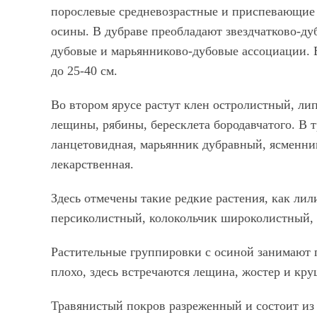
порослевые средневозрастные и приспевающие 
осины. В дубраве преобладают звездчатково-ду
дубовые и марьянниково-дубовые ассоциации. В
до 25-40 см.
Во втором ярусе растут клен остролистный, ли
лещины, рябины, бересклета бородавчатого. В 
ланцетовидная, марьянник дубравный, ясменни
лекарственная.
Здесь отмечены такие редкие растения, как лил
персиколистный, колокольчик широколистный, 
Растительные группировки с осиной занимают 
плохо, здесь встречаются лещина, жостер и кр
Травянистый покров разреженный и состоит из 