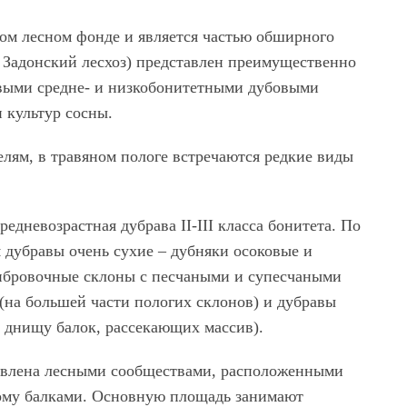
ом лесном фонде и является частью обширного
, Задонский лесхоз) представлен преимущественно
выми средне- и низкобонитетными дубовыми
 культур сосны.
елям, в травяном пологе встречаются редкие виды
едневозрастная дубрава II-III класса бонитета. По
 дубравы очень сухие – дубняки осоковые и
рибровочные склоны с песчаными и супесчаными
(на большей части пологих склонов) и дубравы
 днищу балок, рассекающих массив).
тавлена лесными сообществами, расположенными
ному балками. Основную площадь занимают