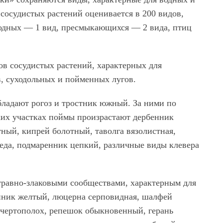
сосудистых растений оценивается в 200 видов,
водных — 1 вид, пресмыкающихся — 2 вида, птиц
ов сосудистых растений, характерных для
, суходольных и пойменных лугов.
бладают рогоз и тростник южный. За ними по
зких участках поймы произрастают дербенник
ный, кипрей болотный, таволга вязолистная,
еда, подмаренник цепкий, различные виды клевера
травно-злаковыми сообществами, характерным для
нник желтый, люцерна серповидная, шалфей
 чертополох, репешок обыкновенный, герань