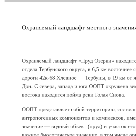
Охраняемый ландшафт местного значени
Охраняемый ландшафт
«Пруд Озерки»
находитс
отдела Тербунского округа, в 6,5 км восточнее
дороги 42к-68 Хлевное — Тербуны, в 19 км от ж
Дон. С севера, запада и юга ООПТ окружена зе
востока находится пойма реки Голая Снова.
ООПТ представляет собой территорию, состоя
антропогенных компонентов и комплексов, им
значение — водный объект (пруд) и участок ег
важное биологическое значение, в том числе о