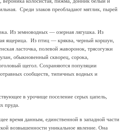
я, вероника колосистая, пижма, донник белый и
ильная. Среди злаков преобладают мятлик, пырей
овка. Из земноводных — озерная лягушка. Из
я ящерица. Из птиц — кряква, черный коршун,
нская ласточка, полевой жаворонок, трясогузки
жулан, обыкновенный скворец, сорока,
оголовый щегол. Сохраняются популяции
нотравных сообществ, типичных водных и
ствующее в урочище поселение серых цапель,
х пруда.
щее время данным, единственной в западной части
сской возвышенности уникальное явление. Она