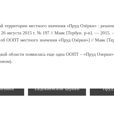
й территории местного значения «Пруд Озёрки»
: решени
26 августа 2015 г. № 197 // Маяк [Тербун. р-н]. — 2015. 
об ООПТ местного значения «Пруд Озёрки»] // Маяк [Тер
цкой области появилась еще одна ООПТ – «Пруд Озерки»] 
ловом).
Бархат амурский у
 Ленина
Евдокиевской церкви
Пруд