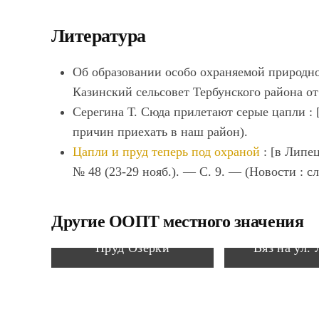
Литература
Об образовании особо охраняемой природно
Казинский сельсовет Тербунского района от 
Серегина Т.
Сюда прилетают серые цапли : [
причин приехать в наш район).
Цапли и пруд теперь под охраной
: [в Липе
№ 48 (23-29 нояб.). — С. 9. — (Новости : с
Другие ООПТ местного значения
Пруд Озерки
Вяз на ул.