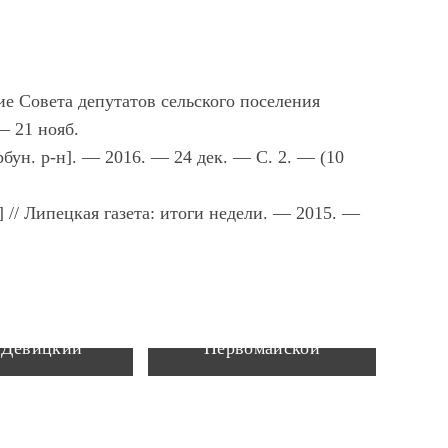
е Совета депутатов сельского поселения
— 21 нояб.
бун. р-н]. — 2016. — 24 дек. — С. 2. — (10
// Липецкая газета: итоги недели. — 2015. —
Дуб на ул.
 Девицкий
Первомайской