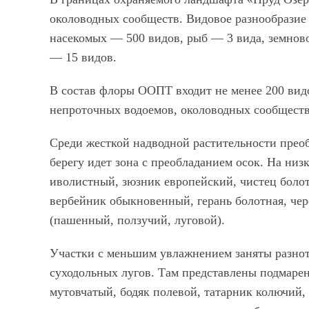
околоводных сообществ. Видовое разнообразие 
насекомых — 500 видов, рыб — 3 вида, земно
— 15 видов.
В состав флоры ООПТ входит не менее 200 вид
непроточных водоемов, околоводных сообществ
Среди жесткой надводной растительности прео
берегу идет зона с преобладанием осок. На ни
иволистный, зюзник европейский, чистец болот
вербейник обыкновенный, герань болотная, чер
(пашенный, ползучий, луговой).
Участки с меньшим увлажнением заняты разно
суходольных лугов. Там представлены подмаре
мутовчатый, бодяк полевой, татарник колючий,