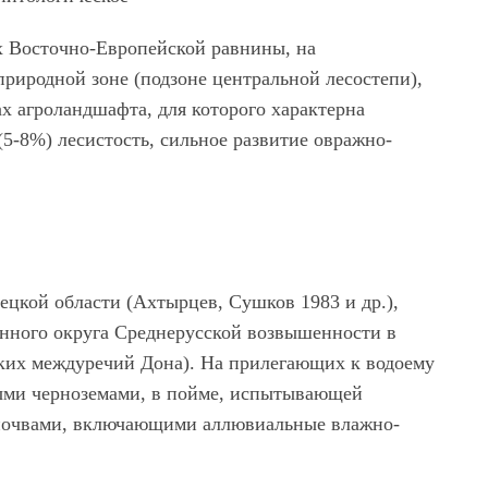
х Восточно-Европейской равнины, на
риродной зоне (подзоне центральной лесостепи),
ах агроландшафта, для которого характерна
(5-8%) лесистость, сильное развитие овражно-
цкой области (Ахтырцев, Сушков 1983 и др.),
нного округа Среднерусской возвышенности в
ких междуречий Дона). На прилегающих к водоему
ыми черноземами, в пойме, испытывающей
почвами, включающими аллювиальные влажно-