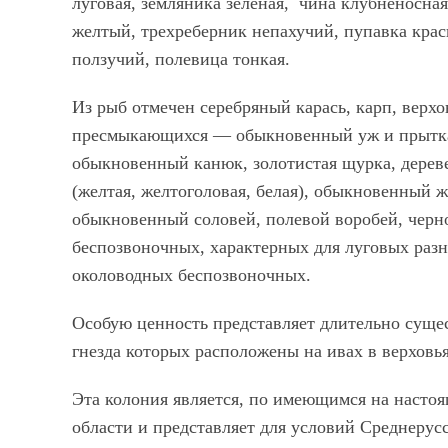
луговая, земляника зеленая, чина клубненосна
желтый, трехреберник непахучий, пупавка крас
ползучий, полевица тонкая.
Из рыб отмечен серебряный карась, карп, верх
пресмыкающихся — обыкновенный уж и прытка
обыкновенный канюк, золотистая щурка, дереве
(желтая, желтоголовая, белая), обыкновенный 
обыкновенный соловей, полевой воробей, черн
беспозвоночных, характерных для луговых раз
околоводных беспозвоночных.
Особую ценность представляет длительно суще
гнезда которых расположены на ивах в верховья
Эта колония является, по имеющимся на настоя
области и представляет для условий Среднеру