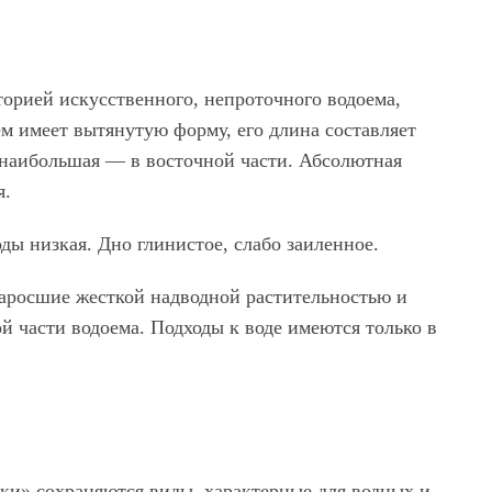
орией искусственного, непроточного водоема,
ем имеет вытянутую форму, его длина составляет
 наибольшая — в восточной части. Абсолютная
я.
ды низкая. Дно глинистое, слабо заиленное.
 заросшие жесткой надводной растительностью и
й части водоема. Подходы к воде имеются только в
рки»
сохраняются виды, характерные для водных и