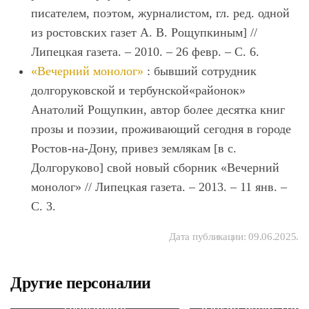
писателем, поэтом, журналистом, гл. ред. одной
из ростовских газет А. В. Рощупкиным] //
Липецкая газета. – 2010. – 26 февр. – С. 6.
«Вечерний монолог»
: бывший сотрудник
долгоруковской и тербунской«районок»
Анатолий Рощупкин, автор более десятка книг
прозы и поэзии, проживающий сегодня в городе
Ростов-на-Дону, привез землякам [в с.
Долгоруково] свой новый сборник «Вечерний
монолог» // Липецкая газета. – 2013. – 11 янв. –
С. 3.
Дата публикации:
09.06.2025
.
Другие персоналии
Зорин Владислав
Георгиевич
Бабкин Борис Ник