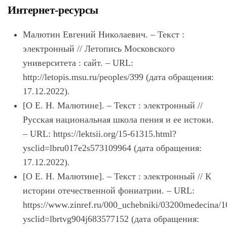
Интернет-ресурсы
Малютин Евгений Николаевич. – Текст :
электронный // Летопись Московского
университета : сайт. – URL:
http://letopis.msu.ru/peoples/399 (дата обращения:
17.12.2022).
[О Е. Н. Малютине]. – Текст : электронный //
Русская национальная школа пения и ее истоки.
– URL: https://lektsii.org/15-61315.html?
ysclid=lbru017e2s573109964 (дата обращения:
17.12.2022).
[О Е. Н. Малютине]. – Текст : электронный // К
истории отечественной фониатрии. – URL:
https://www.zinref.ru/000_uchebniki/03200medecina/
ysclid=lbrtvg904j683577152 (дата обращения: