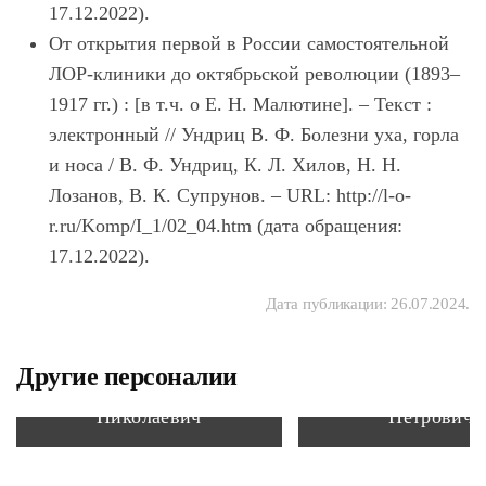
17.12.2022).
От открытия первой в России самостоятельной
ЛОР-клиники до октябрьской революции (1893–
1917 гг.) : [в т.ч. о Е. Н. Малютине]. – Текст :
электронный // Ундриц В. Ф. Болезни уха, горла
и носа / В. Ф. Ундриц, К. Л. Хилов, Н. Н.
Лозанов, В. К. Супрунов. – URL: http://l-o-
r.ru/Komp/I_1/02_04.htm (дата обращения:
17.12.2022).
Дата публикации:
26.07.2024
.
Другие персоналии
Иноземцев Евгений
Раевский Серг
Николаевич
Петрович