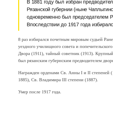
В 1881 году был избран предводител
Рязанской губернии (ныне Чаплыгинс
одновременно был председателем Ра
Впоследствии до 1917 года избиралс
8 раз избирался почетным мировым судьей Ранен
уездного училищного совета и попечительског
Двора (1911), тайный советник (1913). Крупный
был рязанским губернским предводителем двор
Награжден орденами Св. Анны I и II степеней (1
1885), Св. Владимира III степени (1887).
Умер после 1917 года.