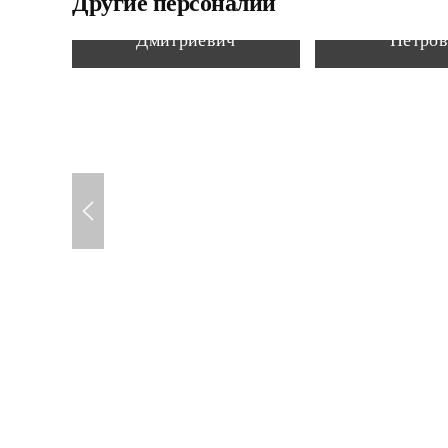
Другие персоналии
Уваркин Федор
Косяков В
Дмитриевич
Петро