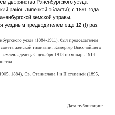
ем дворянства Раненбургского уезда
кий район Липецкой области); с 1891 года
ненбургской земской управы.
я уездным предводителем еще 12 (!) раз.
бургского уезда (1884-1911), был председателем
о совета женской гимназии. Камергер Высочайшего
 землевладелец. С декабря 1913 по январь 1914
янства.
905, 1884), Св. Станислава I и II степеней (1895,
Дата публикации: