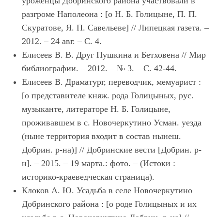
уроженцы Добринского района участвовали в
разгроме Наполеона : [о Н. Б. Голицыне, П. П.
Скуратове, Я. П. Савельеве] // Липецкая газета. –
2012. – 24 авг. – С. 4.
Елисеев В. В. Друг Пушкина и Бетховена // Мир
библиографии. – 2012. – № 3. – С. 42-44.
Елисеев В. Драматург, переводчик, мемуарист :
[о представителе княж. рода Голицыных, рус.
музыканте, литераторе Н. Б. Голицыне,
проживавшем в с. Новочеркутино Усман. уезда
(ныне территория входит в состав нынеш.
Добрин. р-на)] // Добринские вести [Добрин. р-
н]. – 2015. – 19 марта.: фото. – (Истоки :
историко-краеведческая страница).
Клоков А. Ю. Усадьба в селе Новочеркутино
Добринского района : [о роде Голицыных и их