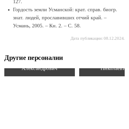
127.
Гордость земли Усманской: крат. справ. биогр.
знат. людей, прославивших отчий край. –
Усмань, 2005. – Кн. 2. – С. 58.
Дата публикации:
08.12.2024
.
Другие персоналии
Сиринов Михаил
Черменский П
Александрович
Николаевич