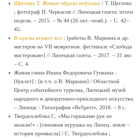
Щеглова Т. Живые образы игрушки
/ Т. Щеглова
; фотограф Н. Черкасов // Липецкая газета: итоги
недели. – 2015. – № 44 (26 окт.–нояб.). – С. 42–
45.
В куклы играют все
: [работы В. Маркина и др.
мастеров на VII межрегион. фестивале «Слобода
мастеровая»] // Липецкая газета. – 2017. – 31 авг.
– С. 4.
Живая глина Ивана Федоровича Гункина :
[буклет] : [в т.ч. о В. Маркине] / Областной
Центр событийного туризма, Липецкий музей
народного и декоративно-прикладного искусства.
– Липецк : Типография «ReSpect», 2018. – 8 с.
Твердохлебова С. «Мы горшками рук не
мазали!» : [глиняная игрушка на Липец. земле –
история промысла] / С. Твердохлебова ;