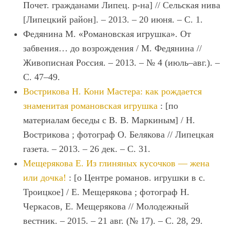
Почет. гражданами Липец. р-на] // Сельская нива
[Липецкий район]. – 2013. – 20 июня. – С. 1.
Федянина М. «Романовская игрушка». От
забвения… до возрождения / М. Федянина //
Живописная Россия. – 2013. – № 4 (июль–авг.). –
С. 47–49.
Вострикова Н. Кони Мастера: как рождается
знаменитая романовская игрушка
: [по
материалам беседы с В. В. Маркиным] / Н.
Вострикова ; фотограф О. Белякова // Липецкая
газета. – 2013. – 26 дек. – С. 31.
Мещерякова Е. Из глиняных кусочков ― жена
или дочка!
: [о Центре романов. игрушки в с.
Троицкое] / Е. Мещерякова ; фотограф Н.
Черкасов, Е. Мещерякова // Молодежный
вестник. – 2015. – 21 авг. (№ 17). – С. 28, 29.