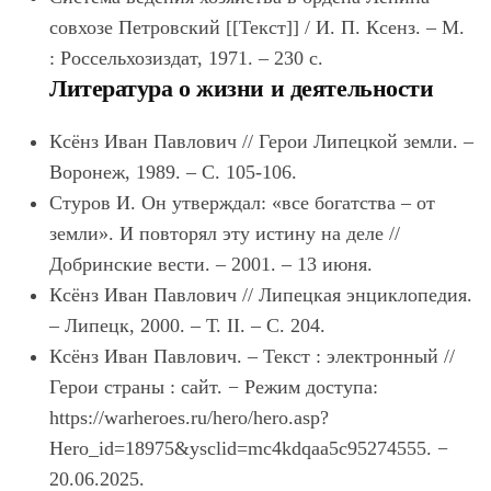
совхозе Петровский [[Текст]] / И. П. Ксенз. – М.
: Россельхозиздат, 1971. – 230 с.
Литература о жизни и деятельности
Ксёнз
Иван Павлович // Герои Липецкой земли. –
Воронеж, 1989. – С. 105-106.
Стуров И. Он утверждал: «все богатства – от
земли». И повторял эту истину на деле //
Добринские вести. – 2001. – 13 июня.
Ксёнз Иван Павлович // Липецкая энциклопедия.
– Липецк, 2000. – Т. II. – С. 204.
Ксёнз
Иван Павлович. – Текст : электронный //
Герои страны : сайт. − Режим доступа:
https://warheroes.ru/hero/hero.asp?
Hero_id=18975&ysclid=mc4kdqaa5c95274555. −
20.06.2025.