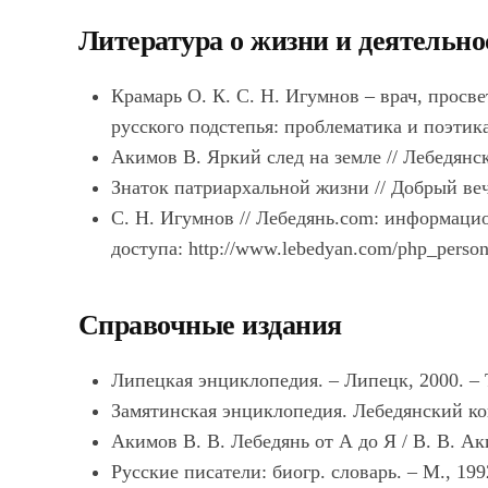
Литература о жизни и деятельно
Крамарь О. К. С. Н. Игумнов – врач, просве
русского подстепья: проблематика и поэтика: 
Акимов В. Яркий след на земле // Лебедянск
Знаток патриархальной жизни // Добрый вечер
С. Н. Игумнов // Лебедянь.com: информацио
доступа: http://www.lebedyan.com/php_persona
Справочные издания
Липецкая энциклопедия. – Липецк, 2000. – Т.
Замятинская энциклопедия. Лебедянский кон
Акимов В. В. Лебедянь от А до Я / В. В. Аки
Русские писатели: биогр. словарь. – М., 1992