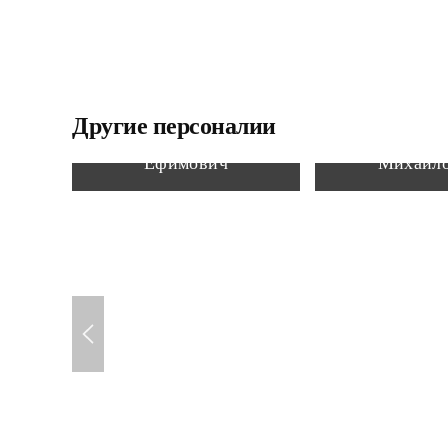
Другие персоналии
Тонких Владимир
Сотников 
Ефимович
Михайл