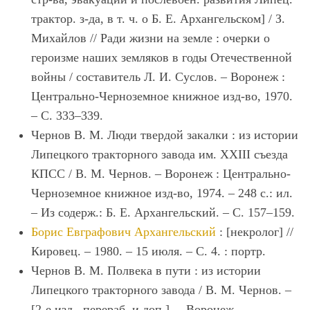
трактор. з-да, в т. ч. о Б. Е. Архангельском] / З.
Михайлов // Ради жизни на земле : очерки о
героизме наших земляков в годы Отечественной
войны / составитель Л. И. Суслов. – Воронеж :
Центрально-Черноземное книжное изд-во, 1970.
– С. 333–339.
Чернов В. М. Люди твердой закалки : из истории
Липецкого тракторного завода им. XXIII съезда
КПСС / В. М. Чернов. – Воронеж : Центрально-
Черноземное книжное изд-во, 1974. – 248 с.: ил.
– Из содерж.: Б. Е. Архангельский. – С. 157–159.
Борис Евграфович Архангельский
: [некролог] //
Кировец. – 1980. – 15 июля. – С. 4. : портр.
Чернов В. М. Полвека в пути : из истории
Липецкого тракторного завода / В. М. Чернов. –
[2-е изд., перераб. и доп.]. – Воронеж,