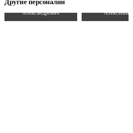
Другие персоналии
Судец Владимир
Макаров Юр
Александрович
Алексеевич