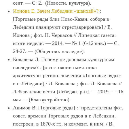
сент. — С. 2. (Новости. культура).
Ионова Е. Зачем Лебедяни «шанхай»?
:
[Торговые ряды близ Ново-Казан. собора в
Лебедяни планируют отреставрировать] / Е.
Ионова ; фот. Н. Черкасов // Липецкая газета:
итоги недели. — 2014. — № 1 (6-12 янв.) — С.
24-27. — (Общество. наследие).
Ковалева Л. Почему не дорожим культурным
наследием? : [о состоянии памятника
архитектуры регион. значения «Торговые ряды»
в г. Лебедяни] / Л. Ковалева ; фот. Л. Ковалева //
Лебедянские вести [Лебедян. р-н]. — 2019. — 16
мая — (Благоустройство).
Акимов В. [Торговые ряды] : [представлены фот.
совет. времени Торговых рядов в г. Лебедяни,
построен. в 1870-х гг., и коммент. к ним] / В.