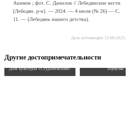
Акимов ; фот. С. Данилов // Лебедянские вести
[Лебедян. р-н]. — 2024. — 4 июля (№ 26) — С.
11. — (Лебедянь нашего детства).
Дата публикации:
22.08.2025
.
Другие достопримечательности
Водонапорная башня
Дом культуры «Студёновский»
Тербуны