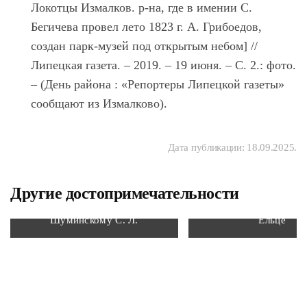
Локотцы Измалков. р-на, где в имении С.
Бегичева провел лето 1823 г. А. Грибоедов,
создан парк-музей под открытым небом] //
Липецкая газета. – 2019. – 19 июня. – С. 2.: фото.
– (День района : «Репортеры Липецкой газеты»
сообщают из Измалково).
Дата публикации:
18.09.2025
.
Другие достопримечательности
Мемориальная доска
Дом-музей И. А. Буни
Шуминскому С. Л.
Ельце