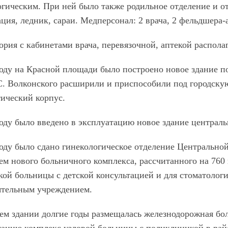
огическим. При ней было также родильное отделение и от
ция, ледник, сараи. Медперсонал: 2 врача, 2 фельдшера-а
рия с кабинетами врача, перевязочной, аптекой располаг
году на Красной площади было построено новое здание п
С. Волконского расширили и приспособили под городску
тический корпус.
году было введено в эксплуатацию новое здание централь
году было сдано гинекологическое отделение Центральн
ем нового больничного комплекса, рассчитанного на 760 
кой больницы с детской консультацией и для стоматологи
ятельным учреждением.
ем здании долгие годы размещалась железнодорожная бол