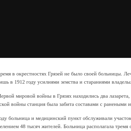
время в окрестностях Грязей не было своей больницы. Ле
ишь в 1912 году усилиями земства и стараниями владельц
ервой мировой войны в Грязях находились два лазарета,
ской войны станция была забита составами с ранеными 
году больница и медицинский пункт обслуживали участок 
селением 48 тысяч жителей. Больница располагала тремя