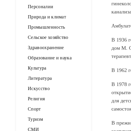
гинекол
Персоналии
канализа
Природа и климат
Амбулато
Промышленность
Сельское хозяйство
В 1936 
Здравоохранение
дом М. 
терапев
Образование и наука
Культура
В 1962 
Литература
В 1978 
Искусство
открыти
Религия
для детс
самосто
Спорт
Туризм
В прежн
СМИ