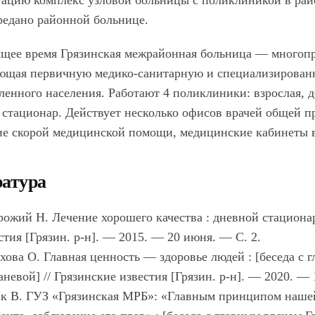
тацию комплекс узловой больницы с поликлиникой в район
редано районной больнице.
ящее время Грязинская межрайонная больница — многоп
ющая первичную медико-санитарную и специализирован
енного населения. Работают 4 поликлиники: взрослая, д
 стационар. Действует несколько офисов врачей общей п
ие скорой медицинской помощи, медицинские кабинеты в
атура
ожий Н. Лечение хорошего качества : дневной стационар
стия [Грязин. р-н]. — 2015. — 20 июня. — С. 2.
хова О. Главная ценность — здоровье людей : [беседа с г
невой] // Грязинские известия [Грязин. р-н]. — 2020. — 
к В. ГУЗ «Грязинская МРБ»: «Главным принципом нашей