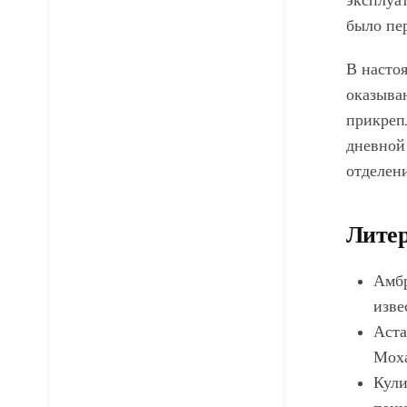
эксплуа
было пе
В насто
оказыва
прикрепл
дневной
отделен
Литер
Амбр
изве
Аста
Моха
Кули