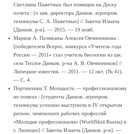
Светланы Пажетных был помещен на Доску
почета : [о зам. директора Данков. агропром.
техникума С. А. Пажетных] // Заветы Ильича
[Данков. р-н]. — 2015. — 19 нояб.
Марков А. Пеликаны Алексея Овчинникова :
[победителем Всерос. конкурса «Учитель года
России — 2011» стал учитель биологии из шк.
села Теплое Данков. р-на А. В. Овчинников] //
Липецкие известия. — 2011. — 12 окт. (№ 41).
— С. 4.
Портнихина Т. Молодость — профессионализму
не помеха : [студенты Данков. агропром.
техникума успешно выступили в IV открытом
регион. чемпионате рабочих профессий
«Молодые профессионалы» (WorldSkid Russia) в
г. Липецке] // Заветы Ильича [Данков. р-н]. —