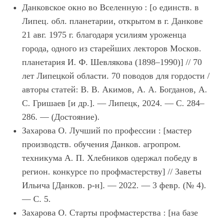
Данковское окно во Вселенную : [о единств. в
Липец. обл. планетарии, открытом в г. Данкове
21 авг. 1975 г. благодаря усилиям уроженца
города, одного из старейших лекторов Москов.
планетария И. Ф. Шевлякова (1898–1990)] // 70
лет Липецкой области. 70 поводов для гордости /
авторы статей: В. В. Акимов, А. А. Богданов, А.
С. Гришаев [и др.]. — Липецк, 2024. — С. 284–
286. — (Достояние).
Захарова О. Лучший по профессии : [мастер
производств. обучения Данков. агропром.
техникума А. П. Хлебников одержал победу в
регион. конкурсе по профмастерству] // Заветы
Ильича [Данков. р-н]. — 2022. — 3 февр. (№ 4).
— С. 5.
Захарова О. Старты профмастерства : [на базе