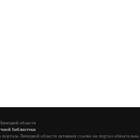
 Липецкой области
учной библиотеки
 портала Липецкой области активная ссылка на портал обязательна