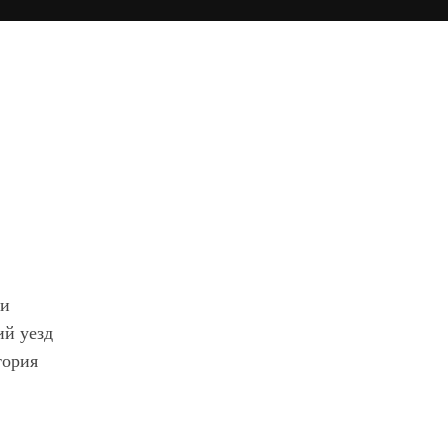
ки
ий уезд
тория