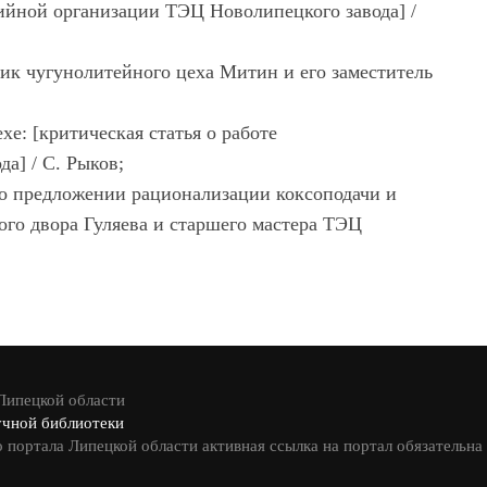
ийной организации ТЭЦ Новолипецкого завода] /
ник чугунолитейного цеха Митин и его заместитель
е: [критическая статья о работе
а] / С. Рыков;
[о предложении рационализации коксоподачи и
ого двора Гуляева и старшего мастера ТЭЦ
 Липецкой области
учной библиотеки
 портала Липецкой области активная ссылка на портал обязательна