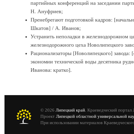
партийных конференций на заседании парт
Н. Ануфриев;
Пренебрегают подготовкой кадров: [началь
Шкатов] / А. Иванов;
Устранить неполадки в железнодорожном цех
железнодорожного цеха Новолипецкого завод
Рационализаторы [Новолипецкого] завода: 
экономии технической воды десятника рудн
Иванова: кратко].
© 2026
Липецкий край
. Краеведческий портал
Проект
Липецкой областной универсальной на
При использовании материалов Краеведческого