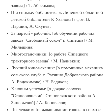
завода] / Т. Абреимова;
[На снимке: библиотекарь Липецкой областной
детской библиотеки Р. Уханова] / фот. В.
Паршин, А. Окунев;
За партой - рабочий: [об обучении рабочих
завода "Свободный сокол" г. Липецка] / М.
Мильшина;
Многостаночники: [о работе Липецкого
тракторного завода] / М. Наливкин;
Лучший киномеханик: [о помощнике механика
сельского клуба с. Ратчино Добровского района
А. Евдокимове] / Н. Бадиков;
К новым успехам: [о доярке совхоза
"Становлянский" Становлянского района А.
Зиновьевой] / А. Коновалов;
Поддержим: [о выращивании гороха в совхозе