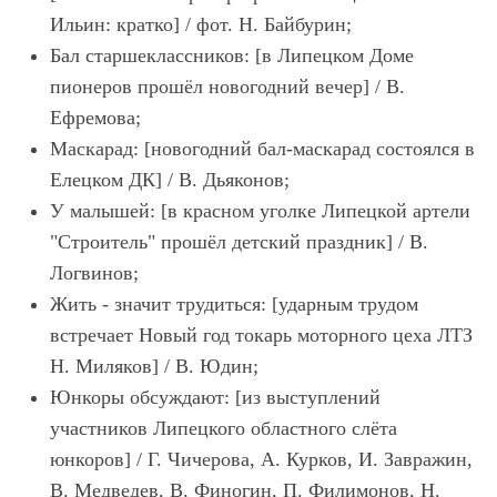
Ильин: кратко] / фот. Н. Байбурин;
Бал старшеклассников: [в Липецком Доме
пионеров прошёл новогодний вечер] / В.
Ефремова;
Маскарад: [новогодний бал-маскарад состоялся в
Елецком ДК] / В. Дьяконов;
У малышей: [в красном уголке Липецкой артели
"Строитель" прошёл детский праздник] / В.
Логвинов;
Жить - значит трудиться: [ударным трудом
встречает Новый год токарь моторного цеха ЛТЗ
Н. Миляков] / В. Юдин;
Юнкоры обсуждают: [из выступлений
участников Липецкого областного слёта
юнкоров] / Г. Чичерова, А. Курков, И. Завражин,
В. Медведев, В. Финогин, П. Филимонов, Н.