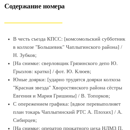
Содержание номера
В честь съезда КПСС: [комсомольский субботник
в колхозе "Большевик" Чаплыгинского района] /
Н. Зубков;
[На снимке: сверловщик Грязинского депо Ю.
Грызлов: кратко] / фот. Ю. Клюев;
Юные доярки: [ударно трудятся доярки колхоза
"Красная звезда" Хворостянского района сёстры
Евгения и Мария Гришины] / В. Топорков;
С опережением графика: [вдвое перевыполняет
план токарь Чаплыгинский РТС А. Плохих] / А.
Сибирцев;
[На снимке: оператор прокатного цеха НЛМЗ П.