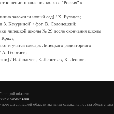
 отношении правления колхоза "Россия" к
инина заложили новый сад] / Х. Булацев;
и З. Качуриной] / фот. В. Солонецкий;
ники липецкой школы № 29 после окончания школы
. Крахт;
тают и учатся слесарь Липецкого радиаторного
/ А. Георгиев;
ни] / И. Люльчев, Е. Леонтьев, К. Леонов.
 Липецкой области
учной библиотеки
 портала Липецкой области активная ссылка на портал обязательна