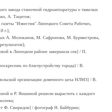
кого завода станочной гидроаппаратуры о тяжелых
ко, А. Тацитов;
а газеты "Известия" Липецкого Совета Рабочих,
 г.];
овых А. Молоканов, М. Сафронова, М. Бурмистрова,
езультатов];
рвой в Липецком районе завершила сев] / П.
оскресник по благоустройству города] / В.
мольской организации доменного цеха НЛМЗ] / В.
ткиной и Р. Яншиной решили вырастить с каждого
ксеева;
ст Ф. Свиридов] / фотограф Н. Байбурин;