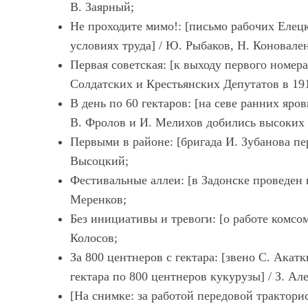
В. Заярный;
Не проходите мимо!: [письмо рабочих Елец
условиях труда] / Ю. Рыбаков, Н. Коновален
Первая советская: [к выходу первого номер
Солдатских и Крестьянских Депутатов в 1918
В день по 60 гектаров: [на севе ранних яр
В. Фролов и И. Мелихов добились высоких р
Первыми в районе: [бригада И. Зубанова пе
Высоцкий;
Фестивальные аллеи: [в Задонске проведен в
Меренков;
Без инициативы и тревоги: [о работе комсо
Колосов;
За 800 центнеров с гектара: [звено С. Ака
гектара по 800 центнеров кукурузы] / З. Але
[На снимке: за работой передовой трактори