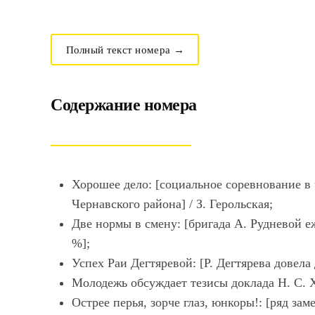
Полный текст номера →
Содержание номера
Хорошее дело: [социальное соревнование в 
Чернавского района] / З. Герольская;
Две нормы в смену: [бригада А. Рудневой 
%];
Успех Раи Дегтяревой: [Р. Дегтярева довел
Молодежь обсуждает тезисы доклада Н. С. 
Острее перья, зорче глаз, юнкоры!: [ряд зам