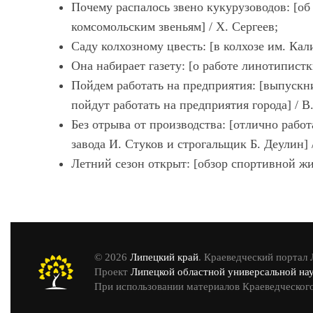
Почему распалось звено кукурузоводов: [об
комсомольским звеньям] / Х. Сергеев;
Саду колхозному цвесть: [в колхозе им. Кал
Она набирает газету: [о работе линотипистк
Пойдем работать на предприятия: [выпуск
пойдут работать на предприятия города] / В
Без отрыва от производства: [отлично рабо
завода И. Стуков и строгальщик Б. Деулин] 
Летний сезон открыт: [обзор спортивной жиз
© 2026
Липецкий край
. Краеведческий портал
Проект
Липецкой областной универсальной на
При использовании материалов Краеведческого