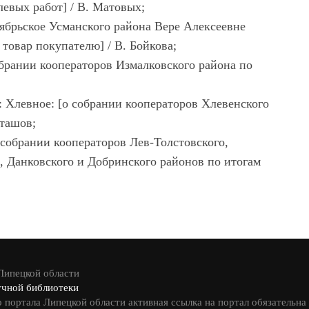
евых работ] / В. Матовых;
ктябрьское Усманского района Вере Алексеевне
 товар покупателю] / В. Бойкова;
обрании кооператоров Измалковского района по
: Хлевное: [о собрании кооператоров Хлевенского
рташов;
 собрании кооператоров Лев-Толстовского,
, Данковского и Добринского районов по итогам
 Липецкой области
учной библиотеки
 портала Липецкой области активная ссылка на портал обязательна