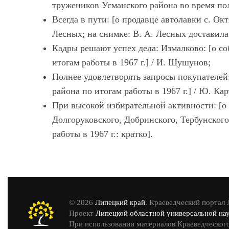
тружеников Усманского района во время пол
Всегда в пути: [о продавце автолавки с. О
Лесных; на снимке: В. А. Лесных доставила
Кадры решают успех дела: Измалково: [о с
итогам работы в 1967 г.] / И. Шушунов;
Полнее удовлетворять запросы покупателей
района по итогам работы в 1967 г.] / Ю. Ка
При высокой избирательной активности: [о
Долгоруковского, Добринского, Тербунского
работы в 1967 г.: кратко].
© 2026
Липецкий край
. Краеведческий портал
Проект
Липецкой областной универсальной на
При использовании материалов Краеведческого