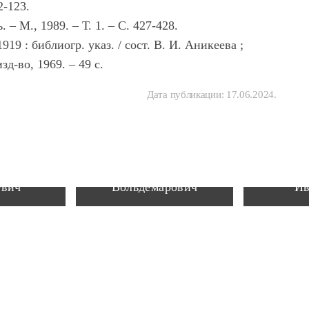
2-123.
 – М., 1989. – Т. 1. – С. 427-428.
 : библиогр. указ. / сост. В. И. Аникеева ;
д-во, 1969. – 49 с.
Дата публикации:
17.06.2024
.
Филипп
Зегель Артур
Пота
евич
Вольдемарович
Ив