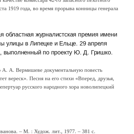
 качестве комиссара 42-го запасного пехотного
ста 1919 года, во время прорыва конницы генерала
ая областная журналистская премия имени
ы улицы в Липецке и Ельце. 29 апреля
к, выполненный по проекту Ю. Д. Гришко.
о А. А. Вермишеве документальную повесть
тет вереск». Песня на его стихи «Вперед, друзья,
репертуар русского народного хора новолипецкий
ванова. – М. : Худож. лит., 1977. – 381 с.