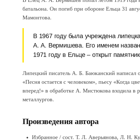
В Елец А. А. Вермишев попал летом 1919 года в
батальона. Он погиб при обороне Ельца 31 авгу
Мамонтова.
В 1967 году была учреждена липецк
А. А. Вермишева. Его именем назван
1971 году в Ельце – открыт памятни
Липецкий писатель А. Б. Баюканский написал 
«Песня остается с человеком», пьесу «Когда цве
вперед!» в обработке А. Мистюкова входила в 
металлургов.
Произведения автора
Избранное / сост. Т. Л. Аверьянова, Л. Н. Ку