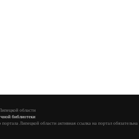
 Липецкой области
учной библиотеки
 портала Липецкой области активная ссылка на портал обязательна