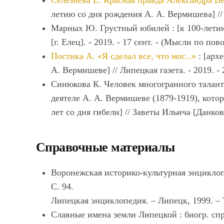
Селезнева Е. Красная правда Александра В
летию со дня рождения А. А. Вермишева] // Ли
Марных Ю. Грустный юбилей : [к 100-летию
[г. Елец]. - 2019. - 17 сент. - (Мысли по пово
Постика А. «Я сделал все, что мог...»
: [арх
А. Вермишеве] // Липецкая газета. - 2019. - 2
Синюкова К. Человек многогранного таланта
деятеле А. А. Вермишеве (1879-1919), кото
лет со дня гибели] // Заветы Ильича [Данков. 
Справочные материалы
Воронежская историко-культурная энциклопед
С. 94.
Липецкая энциклопедия. – Липецк, 1999. – Т.
Славные имена земли Липецкой : биогр. спра