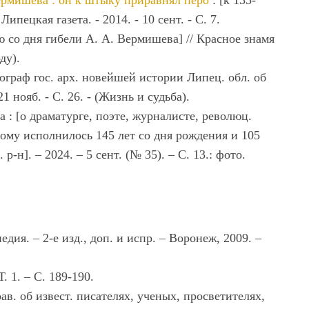
ермишева : он к штыку приравнял перо
: [к 135-
пецкая газета. - 2014. - 10 сент. - С. 7.
 со дня гибели А. А. Вермишева] // Красное знамя
ду).
еограф гос. арх. новейшей истории Липец. обл. об
1 нояб. - С. 26. - (Жизнь и судьба).
 : [о драматурге, поэте, журналисте, революц.
рому исполнилось 145 лет со дня рождения и 105
р-н]. – 2024. – 5 сент. (№ 35). – С. 13.: фото.
ия. – 2-е изд., доп. и испр. – Воронеж, 2009. –
 1. – С. 189-190.
в. об извест. писателях, ученых, просветителях,