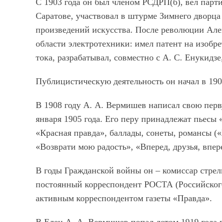
С 1903 года он был членом РСДРП(б), вёл парт
Саратове, участвовал в штурме Зимнего дворца 
произведений искусства. После революции Але
области электротехники: имел патент на изобре
тока, разрабатывал, совместно с А. С. Енукидзе
Публицистическую деятельность он начал в 190
В 1908 году А. А. Вермишев написал свою перв
января 1905 года. Его перу принадлежат пьесы
«Красная правда», баллады, сонеты, романсы (
«Возврати мою радость», «Вперед, друзья, впере
В годы Гражданской войны он – комиссар стре
постоянный корреспондент РОСТА (Российского
активным корреспондентом газеты «Правда».