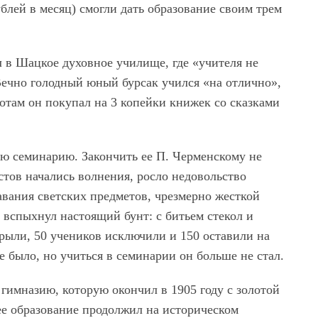
ублей в месяц) смогли дать образование своим трем
 в Шацкое духовное училище, где «учителя не
Вечно голодный юный бурсак учился «на отлично»,
ботам он покупал на 3 копейки книжек со сказками
ую семинарию. Закончить ее П. Черменскому не
стов начались волнения, росло недовольство
вания светских предметов, чрезмерно жесткой
 вспыхнул настоящий бунт: с битьем стекол и
ыли, 50 учеников исключили и 150 оставили на
е было, но учиться в семинарии он больше не стал.
 гимназию, которую окончил в 1905 году с золотой
е образование продолжил на историческом