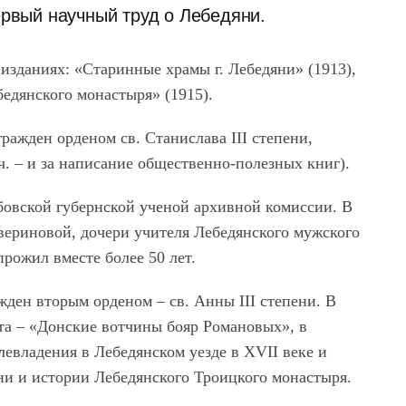
ервый научный труд о Лебедяни.
 изданиях: «Старинные храмы г. Лебедяни» (1913),
едянского монастыря» (1915).
ражден орденом св. Станислава III степени,
ч. – и за написание общественно-полезных книг).
бовской губернской ученой архивной комиссии. В
вериновой, дочери учителя Лебедянского мужского
рожил вместе более 50 лет.
жден вторым орденом – св. Анны III степени. В
ота – «Донские вотчины бояр Романовых», в
евладения в Лебедянском уезде в XVII веке и
ни и истории Лебедянского Троицкого монастыря.