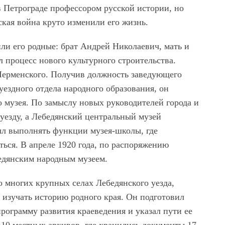
в Петрограде профессором русской истории, но
кая война круто изменили его жизнь.
или его родные: брат Андрей Николаевич, мать и
 процесс нового культурного строительства.
 Черменского. Получив должность заведующего
ездного отдела народного образования, он
о музея. По замыслу новых руководителей города и
 уезду, а Лебедянский центральный музей
ыл выполнять функции музея-школы, где
ься. В апреле 1920 года, по распоряжению
бедянским народным музеем.
о многих крупных селах Лебедянского уезда,
о изучать историю родного края. Он подготовил
рограмму развития краеведения и указал пути ее