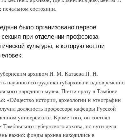
 10 местных архивов, где хранились документы 17
х печальном состоянии.
бедяни было организовано первое
 секция при отделении профсоюза
тической культуры, в которую вошли
человек.
убернским архивом И. М. Катаева П. Н.
ть научного сотрудника губархива и одновременно
ского народного музея. Почти сразу в Тамбове
во: «Общество истории, археологии и этнографии
получил должность профессора кафедры Русской
венном университете. Кроме того, он состоял
Тамбовского губернского архива, по сути дела
ень важно: фонды архива находились в