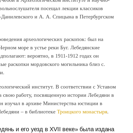
учебой в Археологическом институте и научно-
е вольнослушателя посещал лекции классиков
-Данилевского и А. А. Спицына в Петербургском
оведения археологических раскопок: был на
Черном море в устье реки Буг. Лебедянские
полагают: вероятно, в 1911-1912 годах он
ые раскопки мордовского могильника близ с.
и.
еологический институт. В соответствии с Уставом
а свою работу, посвященную истории Лебедяни в
он изучал в архиве Министерства юстиции в
Лебедяни – в библиотеке
Троицкого монастыря
.
дянь и его уезд в XVII веке» была издана