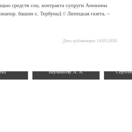
ощью средств соц. контракта супруги Аникины
напор. башни с. Тербуны] // Липецкая газета. –
Дата публикации:
14.05.2026
.
ластная
 научная
Мемориальная доска
Памятни
ека
Вермишеву А. А.
Сергее