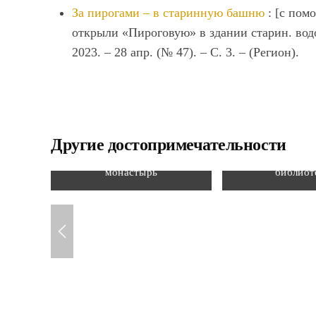
За пирогами – в старинную башню
: [с пом
открыли «Пироговую» в здании старин. водо
2023. – 28 апр. (№ 47). – С. 3. – (Регион).
Другие достопримечательности
Богородице-Тихоновский
Липецкая об
Тюнинский женский
универсальная
монастырь
библиот