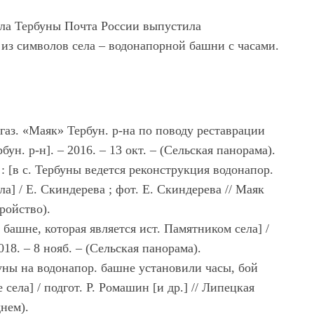
 села Тербуны Почта России выпустила
из символов села – водонапорной башни с часами.
газ. «Маяк» Тербун. р-на по поводу реставрации
ун. р-н]. – 2016. – 13 окт. – (Сельская панорама).
 [в с. Тербуны ведется реконструкция водонапор.
а] / Е. Скиндерева ; фот. Е. Скиндерева // Маяк
тройство).
 башне, которая является ист. Памятником села] /
2018. – 8 нояб. – (Сельская панорама).
буны на водонапор. башне установили часы, бой
ела] / подгот. Р. Ромашин [и др.] // Липецкая
днем).