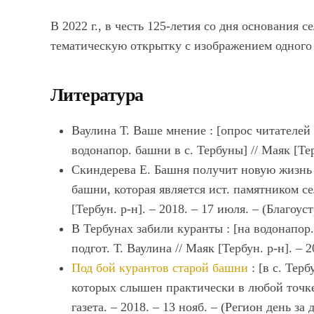
В 2022 г., в честь 125-летия со дня основания
тематическую открытку с изображением одного 
Литература
Ваулина Т. Ваше мнение : [опрос читателей 
водонапор. башни в с. Тербуны] // Маяк [Терб
Скиндерева Е. Башня получит новую жизнь :
башни, которая является ист. памятником сел
[Тербун. р-н]. – 2018. – 17 июля. – (Благоус
В Тербунах забили куранты : [на водонапор.
подгот. Т. Ваулина // Маяк [Тербун. р-н]. – 
Под бой курантов старой башни
: [в с. Тер
которых слышен практически в любой точке с
газета. – 2018. – 13 нояб. – (Регион день за 