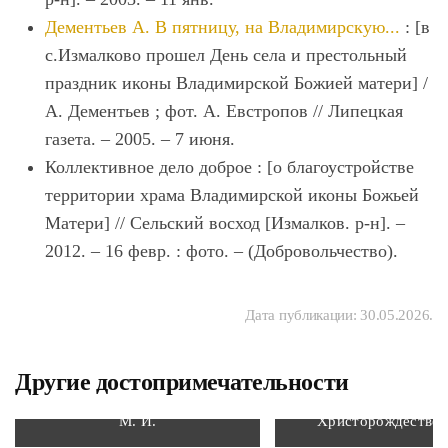
Дементьев А. В пятницу, на Владимирскую...
: [в
с.Измалково прошел День села и престольный
праздник иконы Владимирской Божией матери] /
А. Дементьев ; фот. А. Евстропов // Липецкая
газета. – 2005. – 7 июня.
Коллективное дело доброе : [о благоустройстве
территории храма Владимирской иконы Божьей
Матери] // Сельский восход [Измалков. р-н]. –
2012. – 16 февр. : фото. – (Добровольчество).
Дата публикации:
30.05.2026
.
Другие достопримечательности
Мемориальная доска Глазкову
Церковь
М. И.
Христорождествен