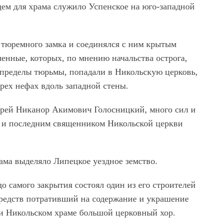
ем для храма служило Успенское на юго-западной
ы тюремного замка и соединялся с ним крытым
енные, которых, по мнению начальства острога,
 пределы тюрьмы, попадали в Никольскую церковь,
рех нефах вдоль западной стены.
ерей Никанор Акимович Голосницкий, много сил и
м и последним священником Никольской церкви
ама выделяло Липецкое уездное земство.
до самого закрытия состоял один из его строителей
редств потративший на содержание и украшение
ри Никольском храме большой церковный хор.