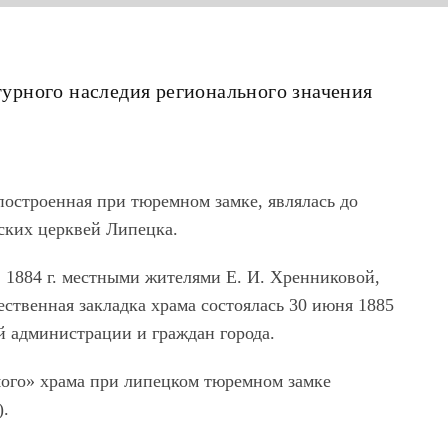
ьтурного наследия регионального значения
построенная при тюремном замке, являлась до
ских церквей Липецка.
 1884 г. местными жителями Е. И. Хренниковой,
ственная закладка храма состоялась 30 июня 1885
й администрации и граждан города.
мого» храма при липецком тюремном замке
).