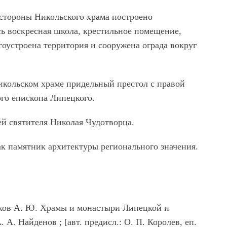
 стороны Никольского храма построено
сь воскресная школа, крестильное помещение,
гоустроена территория и сооружена ограда вокруг
Никольском храме придельный престол с правой
го епископа Липецкого.
ей святителя Николая Чудотворца.
ак памятник архитектуры регионального значения.
оков А. Ю. Храмы и монастыри Липецкой и
 А. Найденов ; [авт. предисл.: О. П. Королев, еп.