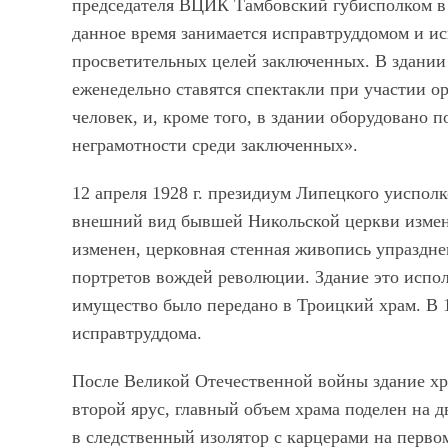
председателя ВЦИК Тамбовский губисполком в я
данное время занимается исправтруддомом и ис
просветительных целей заключенных. В здании 
еженедельно ставятся спектакли при участии ор
человек, и, кроме того, в здании оборудовано
неграмотности среди заключенных».
12 апреля 1928 г. президиум Липецкого уиспол
внешний вид бывшей Никольской церкви измене
изменен, церковная стенная живопись упраздн
портретов вождей революции. Здание это испол
имущество было передано в Троицкий храм. В 1
исправтруддома.
После Великой Отечественной войны здание хр
второй ярус, главный объем храма поделен на д
в следственный изолятор с карцерами на перв