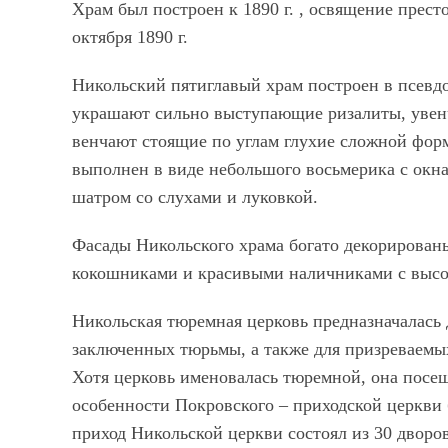
Храм был построен к 1890 г. , освящение прест
октября 1890 г.
Никольский пятиглавый храм построен в псевдо
украшают сильно выступающие ризалиты, уве
венчают стоящие по углам глухие сложной фор
выполнен в виде небольшого восьмерика с окн
шатром со слухами и луковкой.
Фасады Никольского храма богато декорирован
кокошниками и красивыми наличниками с высо
Никольская тюремная церковь предназначалась
заключенных тюрьмы, а также для призреваемых
Хотя церковь именовалась тюремной, она посещ
особенности Покровского – приходской церкви
приход Никольской церкви состоял из 30 дворо