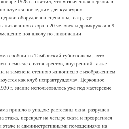
нваре 1928 г. ответил, что «означенная церковь в
пользуется последним для культурно-
церкви оборудована сцена под театр, где
ганизованного хора в 20 человек и драмкружка в 9
 помещение под школу по ликвидации
кома сообщил в Тамбовский губисполком, «что
н в смысле снятия крестов, внутренний также
ена и заменена стенною живописью с изображением
ьзуется как клуб исправтруддома». Церковное
930 г. здание использовалось уже под мастерские
ама пришло в упадок: растесаны окна, разрушен
ва этажа, перекрыт на четыре ската и превратился
ом этаже и административными помещениями на