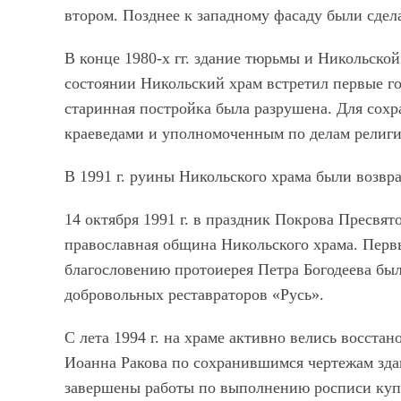
втором. Позднее к западному фасаду были сдел
В конце 1980-х гг. здание тюрьмы и Никольско
состоянии Никольский храм встретил первые г
старинная постройка была разрушена. Для сох
краеведами и уполномоченным по делам религи
В 1991 г. руины Никольского храма были возв
14 октября 1991 г. в праздник Покрова Пресвя
православная община Никольского храма. Перв
благословению протоиерея Петра Богодеева был
добровольных реставраторов «Русь».
С лета 1994 г. на храме активно велись восст
Иоанна Ракова по сохранившимся чертежам здан
завершены работы по выполнению росписи куп