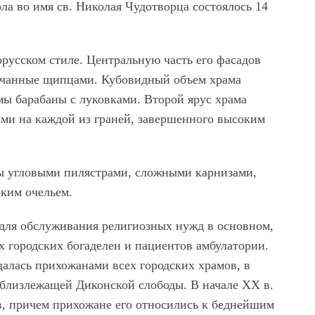
ола во имя св. Николая Чудотворца состоялось 14
русском стиле. Центральную часть его фасадов
нчанные щипцами. Кубовидный объем храма
мы барабаны с луковками. Второй ярус храма
ами на каждой из граней, завершенного высоким
ы угловыми пилястрами, сложными карнизами,
ким очельем.
 для обслуживания религиозных нужд в основном,
 городских богаделен и пациентов амбулатории.
алась прихожанами всех городских храмов, в
 близлежащей Диконской слободы. В начале XX в.
в, причем прихожане его относились к беднейшим