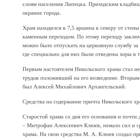
слоям населения Липецка. Приходским кладбищ
окраине города.
Храм находился в 7,5 аршина к северу от стен
каменным переходом. По этому переходу заключ
можно было отпускать на церковную службу за
где специально для них были отведены хоры в т
Первым настоятелем Никольского храма стал и
трудов положивший на его возведение. Вторы
был Алексей Михайлович Архангельский.
Средства на содержание причта Никольского хр
Старостой храма со дня его основания и почти 
– Митрофан Алексеевич Клюев, немало сил и с
храма. На свои средства М. А. Клюев создал п