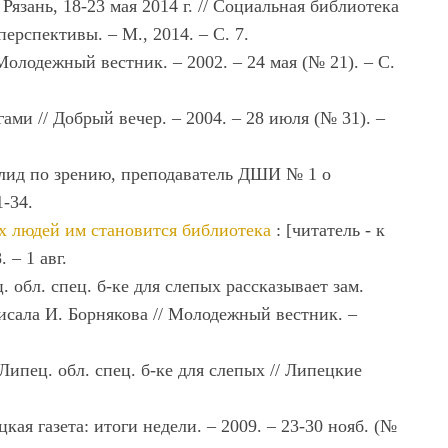
Рязань, 18-23 мая 2014 г. // Социальная библиотека
ерспективы. – М., 2014. – С. 7.
олодежный вестник. – 2002. – 24 мая (№ 21). – С.
ми // Добрый вечер. – 2004. – 28 июля (№ 31). –
алид по зрению, преподаватель ДШИ № 1 о
1-34.
их людей им становится библиотека
: [читатель - к
 – 1 авг.
ц. обл. спец. б-ке для слепых рассказывает зам.
аписала И. Борнякова // Молодежный вестник. –
ипец. обл. спец. б-ке для слепых // Липецкие
цкая газета: итоги недели. – 2009. – 23-30 нояб. (№