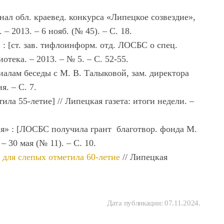
ал обл. краевед. конкурса «Липецкое созвездие»,
– 2013. – 6 нояб. (№ 45). – С. 18.
: [ст. зав. тифлоинформ. отд. ЛОСБС о спец.
иотека. – 2013. – № 5. – С. 52-55.
иалам беседы с М. В. Талыковой, зам. директора
я. – С. 7.
ила 55-летие] // Липецкая газета: итоги недели. –
я» : [ЛОСБС получила грант благотвор. фонда М.
– 30 мая (№ 11). – С. 10.
а для слепых отметила 60-летие
// Липецкая
Дата публикации:
07.11.2024
.