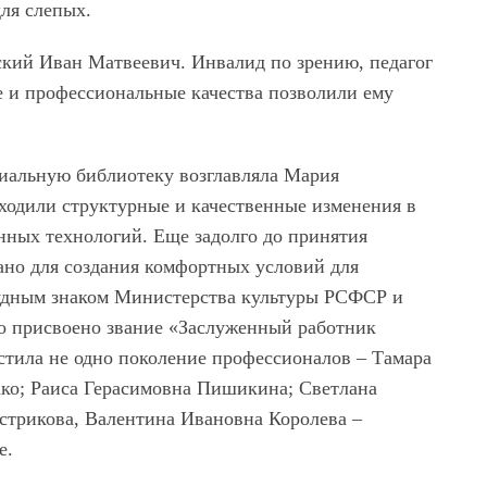
для слепых.
кий Иван Матвеевич. Инвалид по зрению, педагог
е и профессиональные качества позволили ему
иальную библиотеку возглавляла Мария
ходили структурные и качественные изменения в
нных технологий. Еще задолго до принятия
ано для создания комфортных условий для
рудным знаком Министерства культуры РСФСР и
ло присвоено звание «Заслуженный работник
стила не одно поколение профессионалов – Тамара
о; Раиса Герасимовна Пишикина; Светлана
стрикова, Валентина Ивановна Королева –
е.