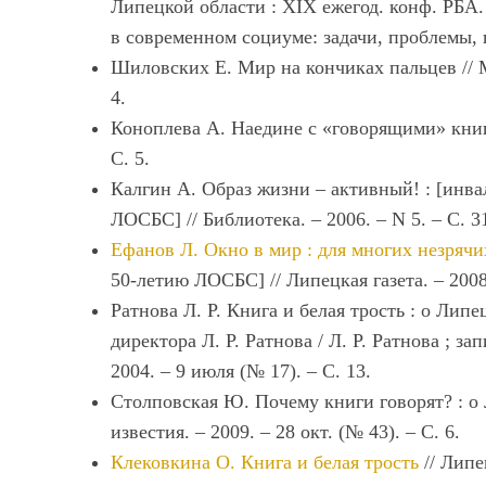
Липецкой области : XIX ежегод. конф. РБА. 
в современном социуме: задачи, проблемы, п
Шиловских Е. Мир на кончиках пальцев // М
4.
Коноплева А. Наедине с «говорящими» книга
С. 5.
Калгин А. Образ жизни – активный! : [инв
ЛОСБС] // Библиотека. – 2006. – N 5. – С. 3
Ефанов Л. Окно в мир : для многих незряч
50-летию ЛОСБС] // Липецкая газета. – 2008.
Ратнова Л. Р. Книга и белая трость : о Липе
директора Л. Р. Ратнова / Л. Р. Ратнова ; з
2004. – 9 июля (№ 17). – С. 13.
Cтолповская Ю. Почему книги говорят? : о Л
известия. – 2009. – 28 окт. (№ 43). – С. 6.
Клековкина О. Книга и белая трость
// Липе