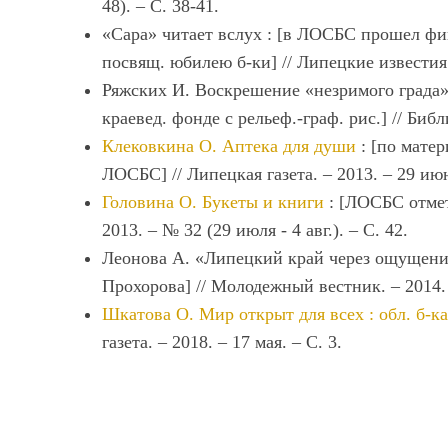
48). – С. 38-41.
«Сара» читает вслух : [в ЛОСБС прошел фин
посвящ. юбилею б-ки] // Липецкие известия. 
Ряжских И. Воскрешение «незримого града» 
краевед. фонде с рельеф.-граф. рис.] // Библ
Клековкина О. Аптека для души
: [по матер
ЛОСБС] // Липецкая газета. – 2013. – 29 июн
Головина О. Букеты и книги
: [ЛОСБС отмет
2013. – № 32 (29 июля - 4 авг.). – С. 42.
Леонова А. «Липецкий край через ощущени
Прохорова] // Молодежный вестник. – 2014. 
Шкатова О. Мир открыт для всех : обл. б-к
газета. – 2018. – 17 мая. – С. 3.