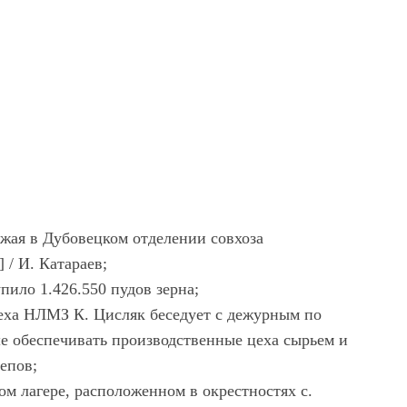
рожая в Дубовецком отделении совхоза
/ И. Катараев;
ило 1.426.550 пудов зерна;
еха НЛМЗ К. Цисляк беседует с дежурным по
ше обеспечивать производственные цеха сырьем и
епов;
м лагере, расположенном в окрестностях с.