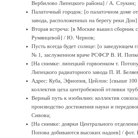
Вербилово Липецкого района] / А. Слукин;
Палаточный городок: [о палаточном доме о
завода, расположенных на берегу реки Дон] 
Вторая встреча: [в Москве вышел сборник 
Румянцевой] / Ю. Чернов;
Пусть всегда будет солнце: [о заведующем
№ 1, заслуженном враче РСФСР В. И. Попко
[На снимке: липецкий горвоенком т. Потоп
Липецкого радиаторного завода П. И. Беляев
Адрес: Куба, Эфиопия, Цейлон: [свыше 100
коллектив цеха центробежной отливки труб 
Верный путь к изобилию: коллектив совхоз
производство достижения науки и передового
Сивова;
[На снимке: доярки Центрального отделения
Попова добиваются высоких надоев] / фот. 