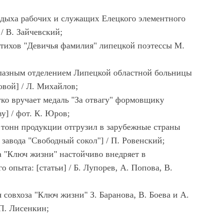
тдыха рабочих и служащих Елецкого элементного
/ В. Зайчевский;
стихов "Девичья фамилия" липецкой поэтессы М.
 глазным отделением Липецкой областной больницы
вой] / Л. Михайлов;
уко вручает медаль "За отвагу" формовщику
у] / фот. К. Юров;
 тонн продукции отгрузил в зарубежные страны
завода "Свободный сокол"] / П. Ровенский;
а "Ключ жизни" настойчиво внедряет в
 опыта: [статьи] / Б. Лупорев, А. Попова, В.
 совхоза "Ключ жизни" З. Баранова, В. Боева и А.
П. Лисенкин;