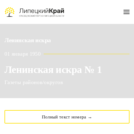
Skip to main content
Ленинская искра
01 января 1950
Ленинская искра № 1
Газеты районов/округов
Полный текст номера →