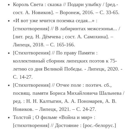
Король Света : сказка // Подари улыбку / [ред.-
сост. А. Новиков]. – Воронеж, 2016. – С. 33-65.
«И вот уже мчится поземка седая...» :
[стихотворения] // В лабиринтах межсезонья... /
[лит. ред. Н. Дёмчева ; сост. А. Самохина]. –
Липецк, 2018. – С. 165-166.
[Стихотворения] // По праву Памяти :
коллективный сборник липецких поэтов к 75-
летию со дня Великой Победы. - Липецк, 2020. -
С. 14-27.
[Стихотворения] // Отчее поле : поэтич. сб.,
посвящ. памяти Бориса Михайловича Шальнева /
ред. : Н. Н. Калтыгин, А. А. Пономарев, А. В.
Новиков. – Липецк, 2021. – С. 24-27.
Толстой ; О фильме «Война и мир» :
[стихотворения] // Достояние : [рос.-белорус.]