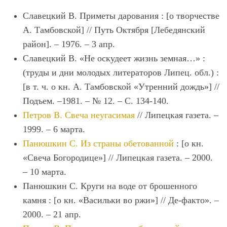
Славецкий В. Приметы дарования : [о творчестве
А. Тамбовской] // Путь Октября [Лебедянский
район]. – 1976. – 3 апр.
Славецкий В. «Не оскудеет жизнь земная…» :
(труды и дни молодых литераторов Липец. обл.) :
[в т. ч. о кн. А. Тамбовской «Утренний дождь»] //
Подъем. –1981. – № 12. – С. 134-140.
Петров В. Свеча неугасимая
// Липецкая газета. –
1999. – 6 марта.
Панюшкин С. Из страны обетованной
: [о кн.
«Свеча Богородице»] // Липецкая газета. – 2000.
– 10 марта.
Панюшкин С. Круги на воде от брошенного
камня : [о кн. «Васильки во ржи»] // Де-факто». –
2000. – 21 апр.