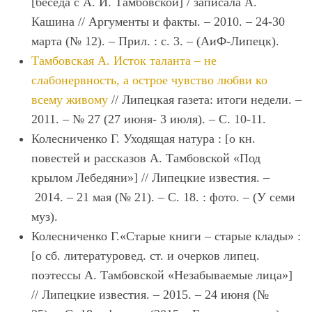
[беседа с А. И. Тамбовской] / записала А.
Кашина // Аргументы и факты. – 2010. – 24-30
марта (№ 12). – Прил. : с. 3. – (АиФ-Липецк).
Тамбовская А. Исток таланта – не
слабонервность, а острое чувство любви ко
всему живому
// Липецкая газета: итоги недели. –
2011. – № 27 (27 июня- 3 июля). – С. 10-11.
Колесниченко Г. Уходящая натура : [о кн.
повестей и рассказов А. Тамбовской «Под
крылом Лебедяни»] // Липецкие известия. –
2014. – 21 мая (№ 21). – С. 18. : фото. – (У семи
муз).
Колесниченко Г.«Старые книги – старые клады» :
[о сб. литературовед. ст. и очерков липец.
поэтессы А. Тамбовской «Незабываемые лица»]
// Липецкие известия. – 2015. – 24 июня (№