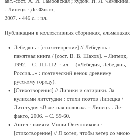
авт.-сост. А. И. Тамбовская ; худож. И. Л. Чемякина.
- Липецк : Де-Факто,
2007. - 446 с. : ил.
Публикации в коллективных сборниках, альманахах
Лебедянь : [стихотворение] // Лебедянь :
памятная книга / [сост. В. В. Шахов]. – Липецк,
1992. – С. 111-112. : ил. – («Лебедия, Лебедянь,
Россия...» : поэтический венок древнему
русскому городу).
[Стихотворения] // Лирики и сатирики. За
кулисами литстудии : стихи поэтов Липецка /
Литстудия «Взлетная полоса». – Липецк : Де-
факто, 2006. – С. 59-60.
Ангел : памяти Миши Овсянникова :
[стихотворение] // Я хотел, чтобы ветер со мною