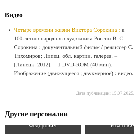
Видео
Четыре времени жизни Виктора Сорокина :
к
100-летию народного художника России В. С.
Сорокина : документальный фильм / режиссер С.
Тихомиров; Липец. обл. картин. галерея. ‒
[Липецк, 2012]. ‒ 1 DVD-ROM (40 мин). –
Изображение (движущееся ; двухмерное) : видео.
Дата публикации:
15.07.2025
.
Другие персоналии
Вадковский Федор
Винников Лео
Федорович
Иванович