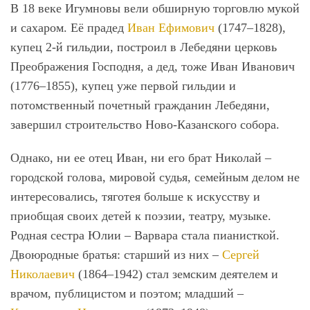
В 18 веке Игумновы вели обширную торговлю мукой
и сахаром. Её прадед
Иван Ефимович
(1747–1828),
купец 2-й гильдии, построил в Лебедяни церковь
Преображения Господня, а дед, тоже Иван Иванович
(1776–1855), купец уже первой гильдии и
потомственный почетный гражданин Лебедяни,
завершил строительство Ново-Казанского собора.
Однако, ни ее отец Иван, ни его брат Николай –
городской голова, мировой судья, семейным делом не
интересовались, тяготея больше к искусству и
приобщая своих детей к поэзии, театру, музыке.
Родная сестра Юлии – Варвара стала пианисткой.
Двоюродные братья: старший из них –
Сергей
Николаевич
(1864–1942) стал земским деятелем и
врачом, публицистом и поэтом; младший –