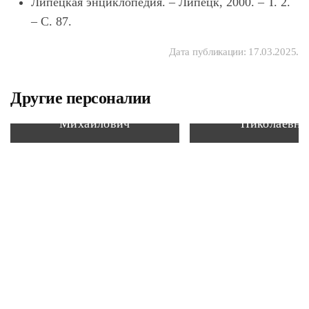
Липецкая энциклопедия. – Липецк, 2000. – Т. 2.
– С. 87.
Дата публикации:
17.03.2025
.
Другие персоналии
Сорочкин Александр
Москаленко (Уппи
Михайлович
Николаевна