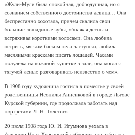
«Жули-Мули была спокойная, добродушная, но с
сознанием собственного достоинства девица… Она
беспрестанно хохотала, причем скалила свои
большие лошадиные зубы, обнажая десны и
встряхивая короткими волосами. Она любила
острить, мягким баском пела частушки, любила
масляными красками писать лошадей. Часами
полулежа на кожаной кушетке в зале, она могла с
тягучей ленью разговаривать неизвестно о чем».
В 1908 году художница гостила в поместье у своей
родственницы Неонилы Анненковой в городе Льгове
Курской губернии, где продолжала работать над
портретами Л. Н. Толстого.
20 июля 1908 года Ю. И. Игумнова уехала в
Асканию-Нова Херсонской губернии, где работала