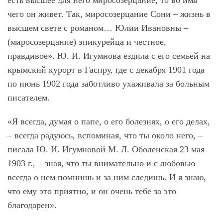
есть высшее для него миросозерцание, то во имя
чего он живет. Так, миросозерцание Сони – жизнь в
высшем свете с романом… Юлии Ивановны –
(миросозерцание) эпикурейца и честное,
правдивое». Ю. И. Игумнова ездила с его семьей на
крымский курорт в Гаспру, где с декабря 1901 года
по июнь 1902 года заботливо ухаживала за больным
писателем.
«Я всегда, думая о папе, о его болезнях, о его делах,
– всегда радуюсь, вспоминая, что ты около него, –
писала Ю. И. Игумновой М. Л. Оболенская 23 мая
1903 г., – зная, что ты внимательно и с любовью
всегда о нем помнишь и за ним следишь. И я знаю,
что ему это приятно, и он очень тебе за это
благодарен».