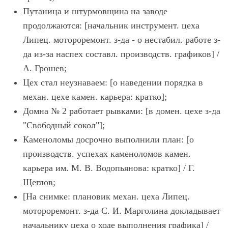
Путаница и штурмовщина на заводе
продолжаются: [начальник инструмент. цеха
Липец. мотороремонт. з-да - о нестабил. работе з-
да из-за наспех составл. производств. графиков] /
А. Грошев;
Цех стал неузнаваем: [о наведении порядка в
механ. цехе камен. карьера: кратко];
Домна № 2 работает рывками: [в домен. цехе з-да
"Свободный сокол"];
Каменоломы досрочно выполнили план: [о
производств. успехах каменоломов камен.
карьера им. М. В. Водопьянова: кратко] / Г.
Щеглов;
[На снимке: плановик механ. цеха Липец.
мотороремонт. з-да С. И. Марголина докладывает
начальнику цеха о ходе выполнения графика] /