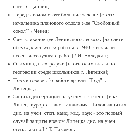
фот. Б. Цаплин;
Перед заводом стоят большие задачи: [статья
начальника планового отдела з-да "Свободный
сокол"] / Чекед;
Слет стахановцев Ленинского лесхоза: [на слете
обсуждались итоги работы в 1940 г. и задачи
весен. лесокультур. работ] / И. Володкин;
Олимпиада географов: [итоги олимпиады по
географии среди школьников г. Липецка];
Новые товары: [о работе артели "Труд" г.
Липецка];
Защита диссертации на ученую степень: [врач
Липец. курорта Павел Иванович Шилов защитил
дис. на учен. степ. канд. мед. наук - это первый
случай защиты врачом Липецка дис. на учен.
степ.: кратко] / Т. Пахомов;