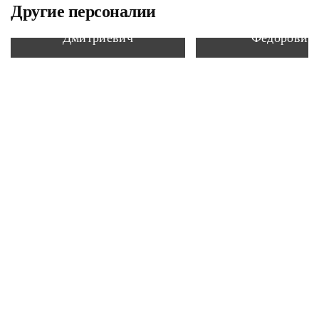
Другие персоналии
Иванов Владимир
Астанков Алек
Дмитриевич
Федорович